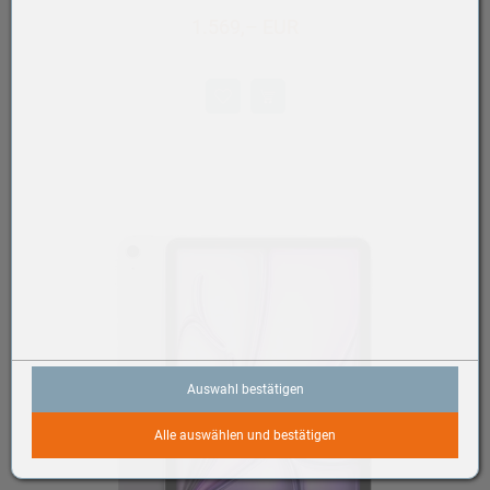
1.569,– EUR
Auswahl bestätigen
Alle auswählen und bestätigen