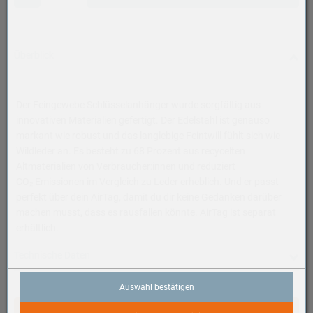
Überblick
Der Feingewebe Schlüsselanhänger wurde sorgfältig aus
innovativen Materialien gefertigt. Der Edelstahl ist genauso
markant wie robust und das langlebige Feintwill fühlt sich wie
Wildleder an. Es besteht zu 68 Prozent aus recycelten
Altmaterialien von Verbraucher:innen und reduziert
CO₂ Emissionen im Vergleich zu Leder erheblich. Und er passt
perfekt über dein AirTag, damit du dir keine Gedanken darüber
machen musst, dass es rausfallen könnte. AirTag ist separat
erhältlich.
Technische Daten
Kategorie
Auswahl bestätigen
Zubehör, Tracker Zubehör, Anhänger
In den Warenkorb
Farbe