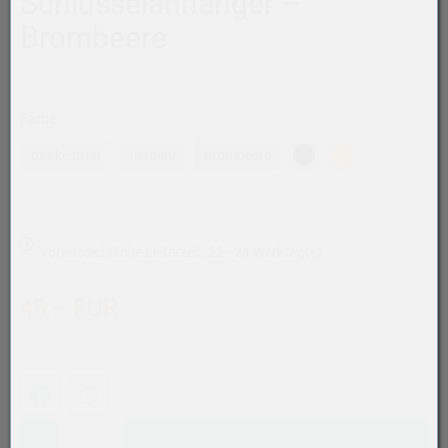
Schlüsselanhänger –
Brombeere
Farbe
dunkelgrün
tiefblau
brombeere
Voraussichtliche Lieferzeit: 22 - 24 Werktag(e)
45,– EUR
Facebook
WhatsApp (#[creator\plugin\share\core\structs\SocialSh
In den Warenkorb