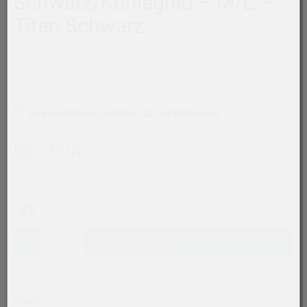
Schwarz/Kohlegrau – M/L –
Titan Schwarz
Voraussichtliche Lieferzeit: 22 - 24 Werktag(e)
99,– EUR
Facebook
WhatsApp (#[creator\plugin\share\core\structs\SocialSh
In den Warenkorb
Überblick