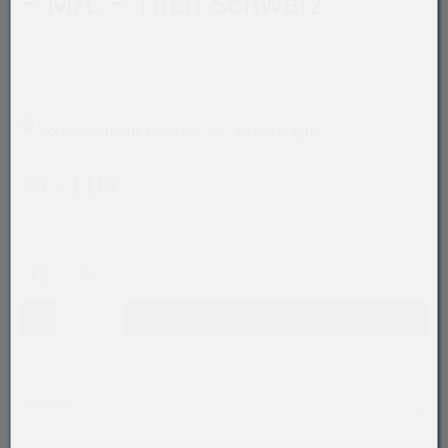
– M/L – Titan Schwarz
Voraussichtliche Lieferzeit: 23 - 25 Werktag(e)
99,– EUR
Facebook
WhatsApp (#[creator\plugin\share\core\structs\SocialSh
In den Warenkorb
Überblick