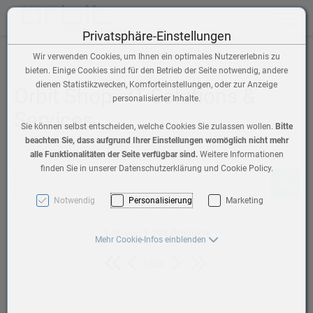
Toggle n
Privatsphäre-Einstellungen
Wir verwenden Cookies, um Ihnen ein optimales Nutzererlebnis zu
bieten. Einige Cookies sind für den Betrieb der Seite notwendig, andere
dienen Statistikzwecken, Komforteinstellungen, oder zur Anzeige
Orbit Shop - IT Solutions &
personalisierter Inhalte.
Services
Sie können selbst entscheiden, welche Cookies Sie zulassen wollen.
Bitte
beachten Sie, dass aufgrund Ihrer Einstellungen womöglich nicht mehr
alle Funktionalitäten der Seite verfügbar sind.
Weitere Informationen
finden Sie in unserer Datenschutzerklärung und Cookie Policy.
Notwendig
Personalisierung
Marketing
1-40 von 1.294 Produkte
Mehr Cookie-Infos einblenden
1/33