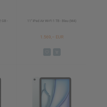
2 GB -
11" iPad Air Wi-Fi 1 TB - Blau (M4)
1.569,– EUR