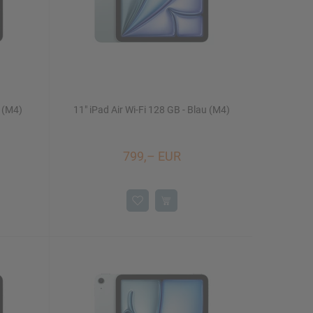
t (M4)
11" iPad Air Wi-Fi 128 GB - Blau (M4)
799,– EUR