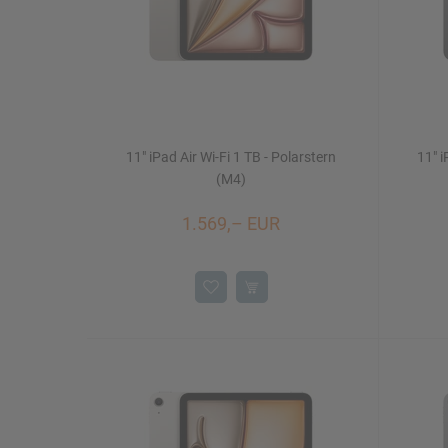
11" iPad Air Wi-Fi 1 TB - Polarstern
11" i
(M4)
1.569,– EUR