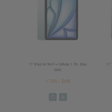
Mac Studio
iPhone 16/16 Plus
Watch SE
iMac 24"
Mac mini
11" iPad Air Wi-Fi + Cellular 1 TB - Blau
11" 
Displays
NEU
(M4)
1.739,– EUR