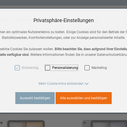
tung
Business
Shop
Blog
Suche
Wa
Privatsphäre-Einstellungen
 & Home
Zubehör
en ein optimales Nutzererlebnis zu bieten. Einige Cookies sind für den Betrieb der 
Statistikzwecken, Komforteinstellungen, oder zur Anzeige personalisierter Inhalte.
HomePod mini
a 3
 & Services
welche Cookies Sie zulassen wollen.
Bitte beachten Sie, dass aufgrund Ihrer Einstel
eite verfügbar sind.
Weitere Informationen finden Sie in unserer Datenschutzerkläru
AirPods Max 2
es 11
Notwendig
Personalisierung
Marketing
AirPods
3
Mehr Cookie-Infos einblenden
Apple TV
Auswahl bestätigen
Alle auswählen und bestätigen
es 10
a 2