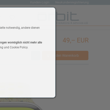
Kunden-Login
Neukundenregistrierung
renkorb
Wunschliste
Seite notwendig, andere dienen
49,– EUR
lungen womöglich nicht mehr alle
ng und Cookie Policy.
In den Warenkorb