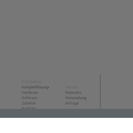
IT-Solutions
n
Komplettlösungen
Service
Hardware
Reparatur
Software
Fernwartung
Zubehör
Anfrage
Portfolio
Informationen