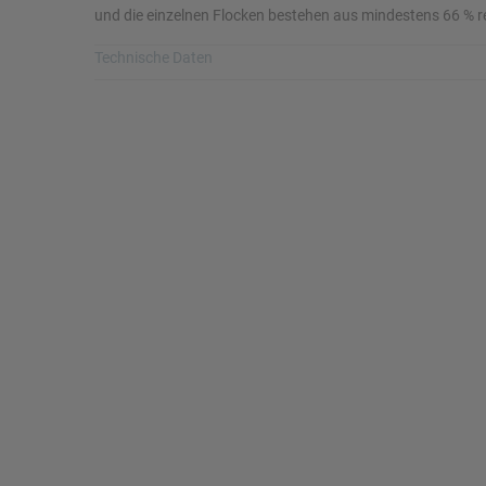
und die einzelnen Flocken bestehen aus mindestens 66 % r
Mac Studio
iPhone 16/16 Plus
Watch SE
Technische Daten
Armband
Grösse
Nike Sportarmband
S/M
iMac 24"
Nettogewicht in Gramm
Zoll
0
46mm
H x B x L
Datenblatt
Mac mini
12,5x76,01x237
Verlinkung ö
Artikelnummer
Hersteller Ar
MGC04ZM/A
MGC04ZM/
Displays
NEU
Hersteller / Brand
Gewicht in k
Apple
0,074