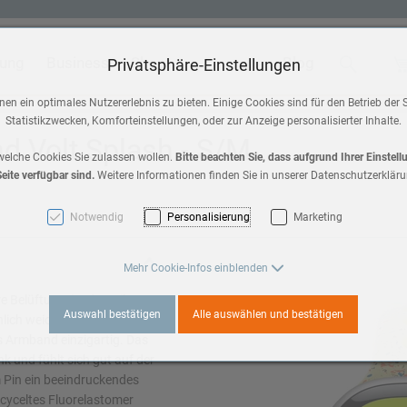
tung
Business
Shop
Blog
Suche
Wa
Privatsphäre-Einstellungen
 & Home
Zubehör
en ein optimales Nutzererlebnis zu bieten. Einige Cookies sind für den Betrieb der 
Statistikzwecken, Komforteinstellungen, oder zur Anzeige personalisierter Inhalte.
HomePod mini
 Volt Splash - S/M
a 3
welche Cookies Sie zulassen wollen.
Bitte beachten Sie, dass aufgrund Ihrer Einstel
eite verfügbar sind.
Weitere Informationen finden Sie in unserer Datenschutzerkläru
AirPods Max 2
es 11
Notwendig
Personalisierung
Marketing
AirPods
3
Mehr Cookie-Infos einblenden
Apple TV
e Belüftung, ist das Nike
Auswahl bestätigen
Alle auswählen und bestätigen
ich weich. Es enthält bunte
es 10
es Armband einzigartig. Das
k und fühlt sich gut auf der
 Pin ein beeindruckendes
a 2
cyceltes Fluorelastomer