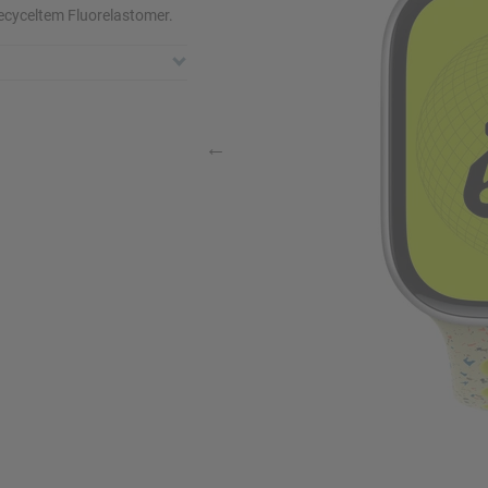
ecyceltem Fluorelastomer.
ffnen
t. Nr.
A
g (brutto)