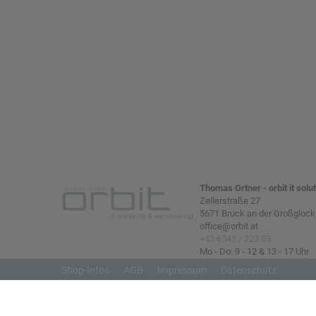
Thomas Ortner - orbit it solu
Zellerstraße 27
5671 Bruck an der Großglock
office@orbit.at
+43 6545 / 222 55
Mo - Do: 9 - 12 & 13 - 17 Uhr
Fr: 9 - 12 Uhr
Shop-Infos
AGB
Impressum
Datenschutz
Zahlung