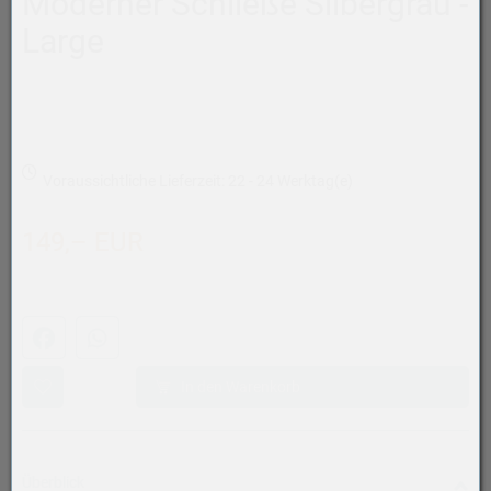
Moderner Schließe Silbergrau -
Large
Voraussichtliche Lieferzeit: 22 - 24 Werktag(e)
149,– EUR
Facebook
WhatsApp (#[creator\plugin\share\core\structs\SocialSh
In den Warenkorb
Überblick