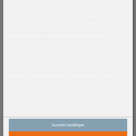
Das Armband mit Moderner Schließe und Feingewebe ist
besonders hochwertig gefertigt für einen eleganten Look. Was
nach einem einteiligen Schnallenverschluss aussieht, ist
tatsächlich ein zweiteiliger Magnetverschluss, der sich leicht
öffnen und schließen lässt. Außerdem haben wir eine
Innenschicht aus Vectran hinzugefügt, um das Material zu
verstärken und vor dem Dehnen zu schützen. Aus robustem
Feintwill gefertigt, fühlt sich das Feingewebe weich und wie
Wildleder an. Bei der Entwicklung dieses Gewebes haben wir
auch an den Planeten gedacht – es besteht zu 68 % aus
recycelten Altmaterialien von Verbraucher:innen und sorgt für
eine erhebliche Reduzierung von CO₂ Emissionen im Vergleich zu
Leder.
Technische Daten
Kategorie
Auswahl bestätigen
Zubehör, Armbänder, Apple Watch
In den Warenkorb
Armband