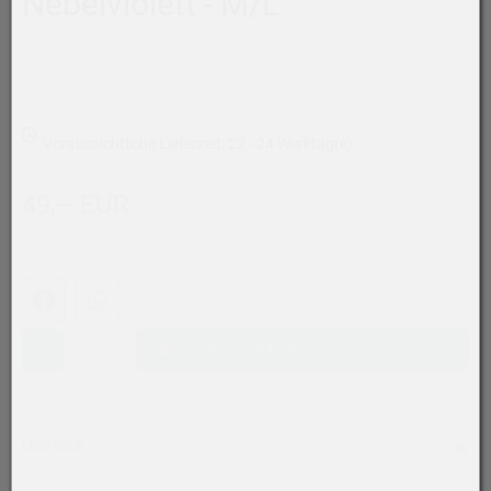
Nebelviolett - M/L
Voraussichtliche Lieferzeit: 22 - 24 Werktag(e)
49,– EUR
Facebook
WhatsApp (#[creator\plugin\share\core\structs\SocialSh
In den Warenkorb
Überblick