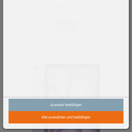
1.569,– EUR
Auswahl bestätigen
Alle auswählen und bestätigen