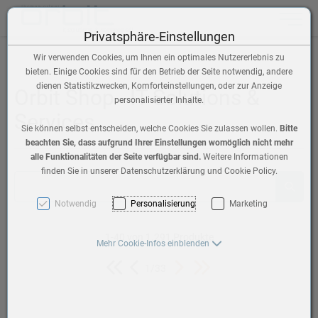
Toggle n
Privatsphäre-Einstellungen
Wir verwenden Cookies, um Ihnen ein optimales Nutzererlebnis zu
bieten. Einige Cookies sind für den Betrieb der Seite notwendig, andere
dienen Statistikzwecken, Komforteinstellungen, oder zur Anzeige
Orbit Shop - IT Solutions &
personalisierter Inhalte.
Services
Sie können selbst entscheiden, welche Cookies Sie zulassen wollen.
Bitte
beachten Sie, dass aufgrund Ihrer Einstellungen womöglich nicht mehr
alle Funktionalitäten der Seite verfügbar sind.
Weitere Informationen
finden Sie in unserer Datenschutzerklärung und Cookie Policy.
Notwendig
Personalisierung
Marketing
1-40 von 1.291 Produkte
Mehr Cookie-Infos einblenden
1/33