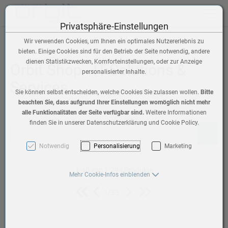
Toggle n
Privatsphäre-Einstellungen
Wir verwenden Cookies, um Ihnen ein optimales Nutzererlebnis zu
bieten. Einige Cookies sind für den Betrieb der Seite notwendig, andere
dienen Statistikzwecken, Komforteinstellungen, oder zur Anzeige
Orbit Shop - IT Solutions &
personalisierter Inhalte.
Services
Sie können selbst entscheiden, welche Cookies Sie zulassen wollen.
Bitte
beachten Sie, dass aufgrund Ihrer Einstellungen womöglich nicht mehr
alle Funktionalitäten der Seite verfügbar sind.
Weitere Informationen
finden Sie in unserer Datenschutzerklärung und Cookie Policy.
Notwendig
Personalisierung
Marketing
1-40 von 1.294 Produkte
Mehr Cookie-Infos einblenden
1/33