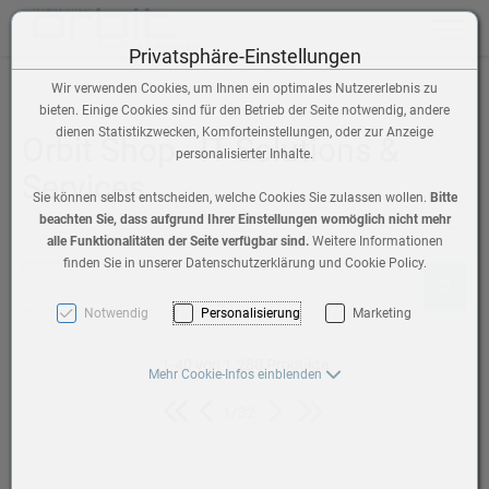
Toggle n
Privatsphäre-Einstellungen
Wir verwenden Cookies, um Ihnen ein optimales Nutzererlebnis zu
bieten. Einige Cookies sind für den Betrieb der Seite notwendig, andere
dienen Statistikzwecken, Komforteinstellungen, oder zur Anzeige
Orbit Shop - IT Solutions &
personalisierter Inhalte.
Services
Sie können selbst entscheiden, welche Cookies Sie zulassen wollen.
Bitte
beachten Sie, dass aufgrund Ihrer Einstellungen womöglich nicht mehr
alle Funktionalitäten der Seite verfügbar sind.
Weitere Informationen
finden Sie in unserer Datenschutzerklärung und Cookie Policy.
Notwendig
Personalisierung
Marketing
1-40 von 1.280 Produkte
Mehr Cookie-Infos einblenden
1/32