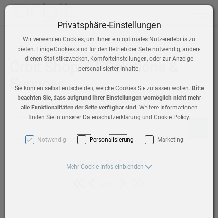
Toggle n
Privatsphäre-Einstellungen
Wir verwenden Cookies, um Ihnen ein optimales Nutzererlebnis zu
bieten. Einige Cookies sind für den Betrieb der Seite notwendig, andere
dienen Statistikzwecken, Komforteinstellungen, oder zur Anzeige
Orbit Shop - IT Solutions &
personalisierter Inhalte.
Services
Sie können selbst entscheiden, welche Cookies Sie zulassen wollen.
Bitte
beachten Sie, dass aufgrund Ihrer Einstellungen womöglich nicht mehr
alle Funktionalitäten der Seite verfügbar sind.
Weitere Informationen
finden Sie in unserer Datenschutzerklärung und Cookie Policy.
Notwendig
Personalisierung
Marketing
1-40 von 1.296 Produkte
Mehr Cookie-Infos einblenden
1/33