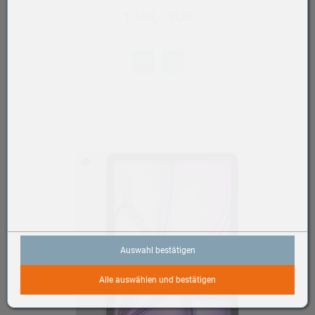
1.569,– EUR
Auswahl bestätigen
Alle auswählen und bestätigen