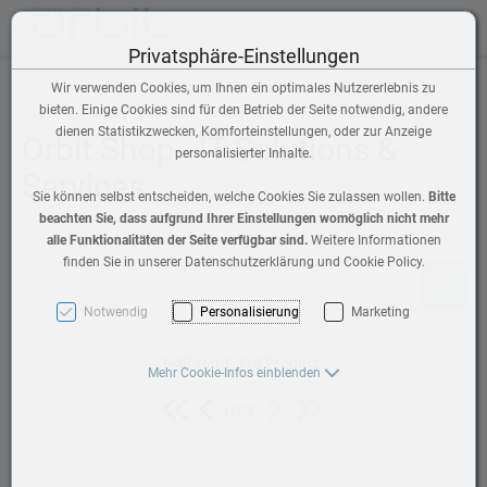
Toggle n
Privatsphäre-Einstellungen
Wir verwenden Cookies, um Ihnen ein optimales Nutzererlebnis zu
bieten. Einige Cookies sind für den Betrieb der Seite notwendig, andere
dienen Statistikzwecken, Komforteinstellungen, oder zur Anzeige
Orbit Shop - IT Solutions &
personalisierter Inhalte.
Services
Sie können selbst entscheiden, welche Cookies Sie zulassen wollen.
Bitte
beachten Sie, dass aufgrund Ihrer Einstellungen womöglich nicht mehr
alle Funktionalitäten der Seite verfügbar sind.
Weitere Informationen
finden Sie in unserer Datenschutzerklärung und Cookie Policy.
Notwendig
Personalisierung
Marketing
1-40 von 1.318 Produkte
Mehr Cookie-Infos einblenden
1/33