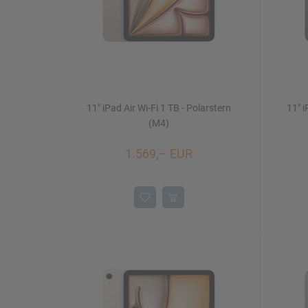
11" iPad Air Wi-Fi 1 TB - Polarstern
11" i
(M4)
1.569,– EUR