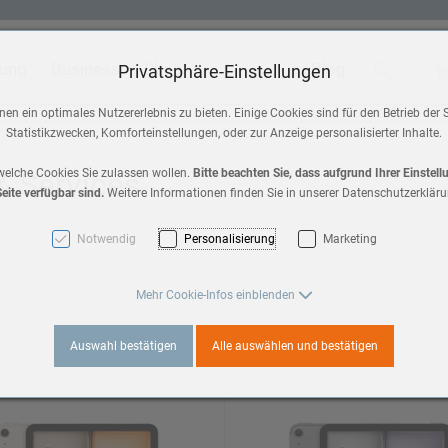
tung
Business
Shop
Blog
Suche
Wa
Privatsphäre-Einstellungen
 & Home
Zubehör
en ein optimales Nutzererlebnis zu bieten. Einige Cookies sind für den Betrieb der 
Statistikzwecken, Komforteinstellungen, oder zur Anzeige personalisierter Inhalte.
HomePod mini
a 3
 & Services
welche Cookies Sie zulassen wollen.
Bitte beachten Sie, dass aufgrund Ihrer Einstel
eite verfügbar sind.
Weitere Informationen finden Sie in unserer Datenschutzerkläru
AirPods Max 2
es 11
Notwendig
Personalisierung
Marketing
AirPods
3
Mehr Cookie-Infos einblenden
Apple TV
Auswahl bestätigen
Alle auswählen und bestätigen
es 10
a 2