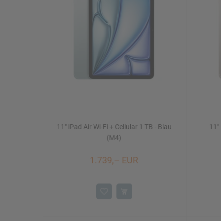
Mac Studio
iPhone 16/16 Plus
Watch SE
iMac 24"
Mac mini
11" iPad Air Wi-Fi + Cellular 1 TB - Blau
11" 
Displays
NEU
(M4)
1.739,– EUR