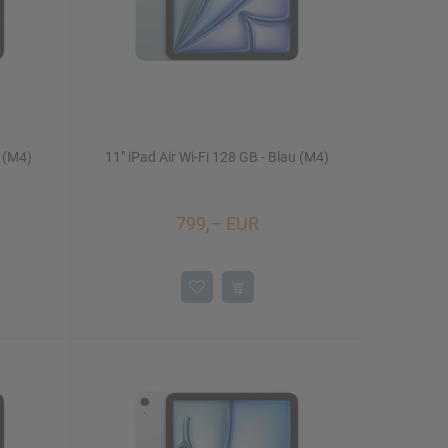
t (M4)
11" iPad Air Wi-Fi 128 GB - Blau (M4)
799,– EUR