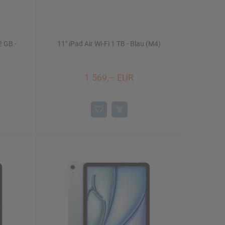
2 GB -
11" iPad Air Wi-Fi 1 TB - Blau (M4)
1.569,– EUR