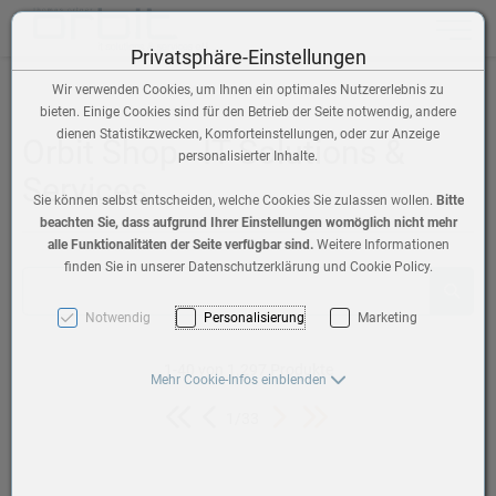
Toggle n
Privatsphäre-Einstellungen
Wir verwenden Cookies, um Ihnen ein optimales Nutzererlebnis zu
bieten. Einige Cookies sind für den Betrieb der Seite notwendig, andere
dienen Statistikzwecken, Komforteinstellungen, oder zur Anzeige
Orbit Shop - IT Solutions &
personalisierter Inhalte.
Services
Sie können selbst entscheiden, welche Cookies Sie zulassen wollen.
Bitte
beachten Sie, dass aufgrund Ihrer Einstellungen womöglich nicht mehr
alle Funktionalitäten der Seite verfügbar sind.
Weitere Informationen
finden Sie in unserer Datenschutzerklärung und Cookie Policy.
Notwendig
Personalisierung
Marketing
1-40 von 1.297 Produkte
Mehr Cookie-Infos einblenden
1/33