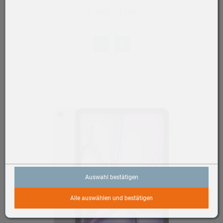
1.569,– EUR
Auswahl bestätigen
Alle auswählen und bestätigen