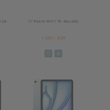
2 GB -
11" iPad Air Wi-Fi 1 TB - Blau (M4)
1.569,– EUR