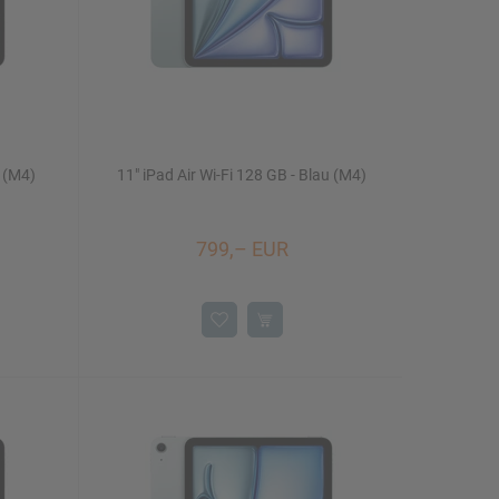
t (M4)
11" iPad Air Wi-Fi 128 GB - Blau (M4)
799,– EUR