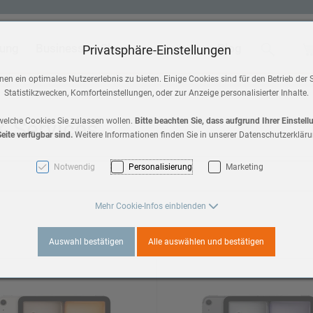
tung
Business
Shop
Blog
Suche
Wa
Privatsphäre-Einstellungen
 & Home
Zubehör
en ein optimales Nutzererlebnis zu bieten. Einige Cookies sind für den Betrieb der 
Statistikzwecken, Komforteinstellungen, oder zur Anzeige personalisierter Inhalte.
HomePod mini
a 3
 & Services
welche Cookies Sie zulassen wollen.
Bitte beachten Sie, dass aufgrund Ihrer Einstel
eite verfügbar sind.
Weitere Informationen finden Sie in unserer Datenschutzerkläru
AirPods Max 2
es 11
Notwendig
Personalisierung
Marketing
AirPods
3
Mehr Cookie-Infos einblenden
Apple TV
Auswahl bestätigen
Alle auswählen und bestätigen
es 10
a 2