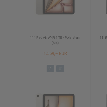
11" iPad Air Wi-Fi 1 TB - Polarstern
11" i
(M4)
1.569,– EUR