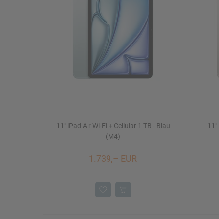
Mac Studio
iPhone 16/16 Plus
Watch SE
iMac 24"
Mac mini
11" iPad Air Wi-Fi + Cellular 1 TB - Blau
11" 
Displays
NEU
(M4)
1.739,– EUR