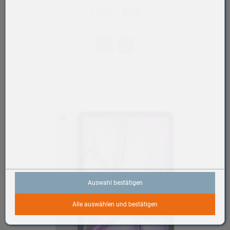
1.569,– EUR
Auswahl bestätigen
Alle auswählen und bestätigen