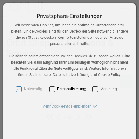
Toggle n
Privatsphäre-Einstellungen
Wir verwenden Cookies, um Ihnen ein optimales Nutzererlebnis zu
bieten. Einige Cookies sind für den Betrieb der Seite notwendig, andere
dienen Statistikzwecken, Komforteinstellungen, oder zur Anzeige
Orbit Shop - IT Solutions &
personalisierter Inhalte.
Services
Sie können selbst entscheiden, welche Cookies Sie zulassen wollen.
Bitte
beachten Sie, dass aufgrund Ihrer Einstellungen womöglich nicht mehr
alle Funktionalitäten der Seite verfügbar sind.
Weitere Informationen
finden Sie in unserer Datenschutzerklärung und Cookie Policy.
Notwendig
Personalisierung
Marketing
1-40 von 1.283 Produkte
Mehr Cookie-Infos einblenden
1/33