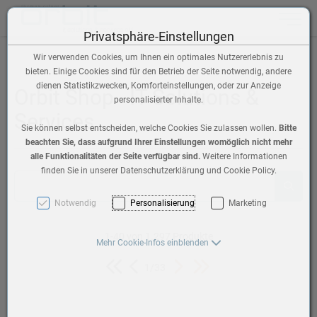
Toggle n
Privatsphäre-Einstellungen
Wir verwenden Cookies, um Ihnen ein optimales Nutzererlebnis zu
bieten. Einige Cookies sind für den Betrieb der Seite notwendig, andere
dienen Statistikzwecken, Komforteinstellungen, oder zur Anzeige
Orbit Shop - IT Solutions &
personalisierter Inhalte.
Services
Sie können selbst entscheiden, welche Cookies Sie zulassen wollen.
Bitte
beachten Sie, dass aufgrund Ihrer Einstellungen womöglich nicht mehr
alle Funktionalitäten der Seite verfügbar sind.
Weitere Informationen
finden Sie in unserer Datenschutzerklärung und Cookie Policy.
Notwendig
Personalisierung
Marketing
1-40 von 1.297 Produkte
Mehr Cookie-Infos einblenden
1/33