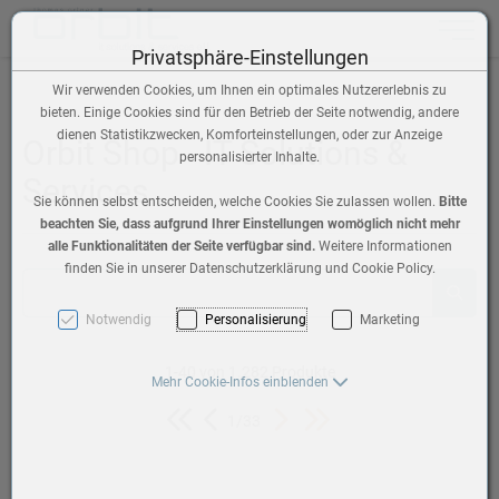
Toggle n
Privatsphäre-Einstellungen
Wir verwenden Cookies, um Ihnen ein optimales Nutzererlebnis zu
bieten. Einige Cookies sind für den Betrieb der Seite notwendig, andere
dienen Statistikzwecken, Komforteinstellungen, oder zur Anzeige
Orbit Shop - IT Solutions &
personalisierter Inhalte.
Services
Sie können selbst entscheiden, welche Cookies Sie zulassen wollen.
Bitte
beachten Sie, dass aufgrund Ihrer Einstellungen womöglich nicht mehr
alle Funktionalitäten der Seite verfügbar sind.
Weitere Informationen
finden Sie in unserer Datenschutzerklärung und Cookie Policy.
Notwendig
Personalisierung
Marketing
1-40 von 1.282 Produkte
Mehr Cookie-Infos einblenden
1/33