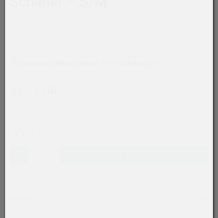
Schiefer – S/M
Voraussichtliche Lieferzeit: 23 - 25 Werktag(e)
99,– EUR
Facebook
WhatsApp (#[creator\plugin\share\core\structs\SocialSh
In den Warenkorb
Überblick