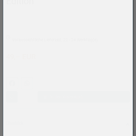
Edition
Voraussichtliche Lieferzeit: 22 - 24 Werktag(e)
49,– EUR
Facebook
WhatsApp (#[creator\plugin\share\core\structs\SocialSh
In den Warenkorb
Überblick