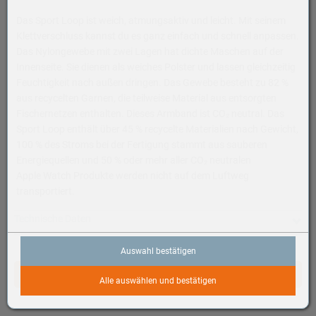
Das Sport Loop ist weich, atmungsaktiv und leicht. Mit seinem
Klettverschluss kannst du es ganz einfach und schnell anpassen.
Das Nylongewebe mit zwei Lagen hat dichte Maschen auf der
Innenseite. Sie dienen als weiches Polster und lassen gleichzeitig
Feuchtigkeit nach außen dringen. Das Gewebe besteht zu 82 %
aus recycelten Garnen, die teilweise Material aus entsorgten
Fischernetzen enthalten. Dieses Armband ist CO₂ neutral. Das
Sport Loop enthält über 45 % recycelte Materialien nach Gewicht,
100 % des Stroms bei der Fertigung stammt aus sauberen
Energie­quellen und 50 % oder mehr aller CO₂ neutralen
Apple Watch Produkte werden nicht auf dem Luftweg
transportiert.
Technische Daten
Kategorie
Auswahl bestätigen
Zubehör, Armbänder, Apple Watch
In den Warenkorb
Armband
Alle auswählen und bestätigen
Sport Loop
Grösse