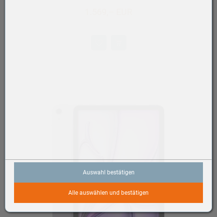
1.569,– EUR
Auswahl bestätigen
Alle auswählen und bestätigen